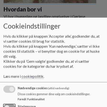
o
l
Hvordan bor vi
d
Vi bor i hyggelige og landlige omgivelser i Gørløse
e
Læs mere
t
Cookieindstillinger
Hvis du klikker på knappen ’Accepter alle’, godkender du, at
vi sætter cookies til brug for statistik.
Hvis du klikker på knappen ’Kun nødvendige,’ sætter vi ikke
cookies til statistik – vi benytter dog en cookie for at huske
dit valg.
Klikker du på ’Gem valgte’ godkender du, at vi sætter
cookies for de kategorier du har krydset af.
Læs mere i
cookiepolitik
.
Nødvendige cookies
(altid nødvendig)
Disse cookies gemmer dine valg om cookieindstillinger.
Formål
:
Funktionalitet
SiteImprove