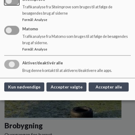
Vores hverdag
Trafikanalyse fra Siteimprove som bruges til at følge de
Dagens gang i Firkløveren
besøgendes brug af siderne
Læs mere
Formål
:
Analyse
Matomo
Trafikanalyse fra Matomo som bruges til at følge de besøgendes
brug af siderne.
Formål
:
Analyse
Aktiver/deaktivér alle
Brug denne kontakt til at aktivere/deaktivere alle apps.
Kun nødvendige
Accepter valgte
Accepter alle
Brobygning
Overgangen for barnet